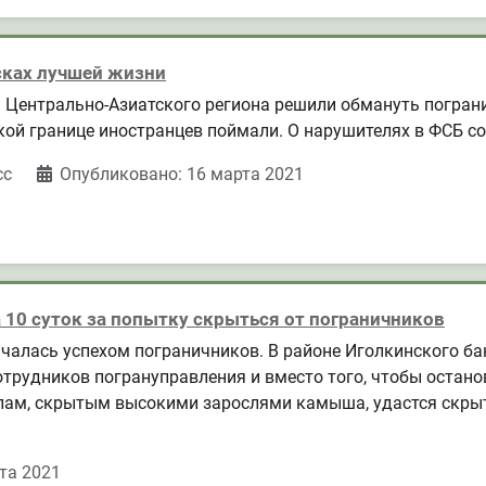
сках лучшей жизни
н Центрально-Азиатского региона решили обмануть погран
кой границе иностранцев поймали. О нарушителях в ФСБ с
сс
Опубликовано: 16 марта 2021
 10 суток за попытку скрыться от пограничников
нчалась успехом пограничников. В районе Иголкинского ба
удников погрануправления и вместо того, чтобы остановит
ам, скрытым высокими зарослями камыша, удастся скрыть
та 2021