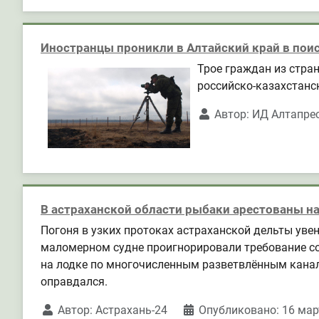
Иностранцы проникли в Алтайский край в пои
Трое граждан из стра
российско-казахстанс
Автор:
ИД Алтапре
В астраханской области рыбаки арестованы на
Погоня в узких протоках астраханской дельты уве
маломерном судне проигнорировали требование сотр
на лодке по многочисленным разветвлённым канал
оправдался.
Автор:
Астрахань-24
Опубликовано: 16 мар