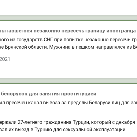
пытавшегося незаконно пересечь границу иностранца
го из государств СНГ при попытке незаконно пересечь гра
е Брянской области. Мужчина в пешком направлялся из Б
 2021
 белорусок для занятия проституцией
ыл пресечен канал вывоза за пределы Беларуси лиц для за
жали 27-летнего гражданина Турции, который с декабря 2
вал их выезд в Турцию для сексуальной эксплуатации.