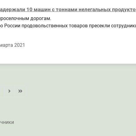
 задержали 10 машин с тоннами нелегальных продукто
 проселочным дорогам.
ию России продовольственных товаров пресекли сотрудник
марта 2021
1
ичники