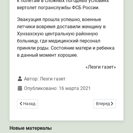
к полетам в сложных погодных условиях
вертолет погранслужбы ФСБ России.
Эвакуация прошла успешно, военные
летчики вовремя доставили женщину в
Хунзахскую центральную районную
больницу, где медицинский персонал
приняли роды. Состояние матери и ребенка
в данный момент хорошее.
«Лезги газет»
Автор:
Лезги газет
Опубликовано: 16 марта 2021
Предыдущий: Пограничники предотвратили крупный пож
Следующий: Иност
Назад
Вперед
Новые материалы