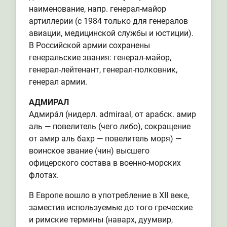
наименование, напр. генерал-майор
артиллерии (с 1984 только для генералов
авиации, медицинской службы и юстиции).
В Российской армии сохранены
генеральские звания: генерал-майор,
генерал-лейтенант, генерал-полковник,
генерал армии.
АДМИРАЛ
Адмира́л (нидерл. admiraal, от арабск. амир
аль — повелитель (чего либо), сокращение
от амир аль бахр — повелитель моря) —
воинское звание (чин) высшего
офицерского состава в военно-морских
флотах.
В Европе вошло в употребление в XII веке,
заместив используемые до того греческие
и римские термины (наварх, дуумвир,