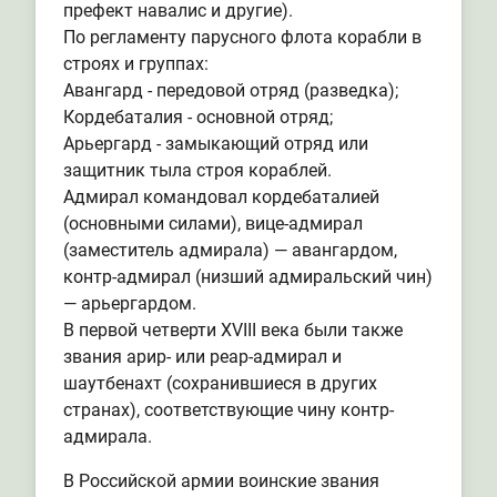
префект навалис и другие).
По регламенту парусного флота корабли в
строях и группах:
Авангард - передовой отряд (разведка);
Кордебаталия - основной отряд;
Арьергард - замыкающий отряд или
защитник тыла строя кораблей.
Адмирал командовал кордебаталией
(основными силами), вице-адмирал
(заместитель адмирала) — авангардом,
контр-адмирал (низший адмиральский чин)
— арьергардом.
В первой четверти XVIII века были также
звания арир- или реар-адмирал и
шаутбенахт (сохранившиеся в других
странах), соответствующие чину контр-
адмирала.
В Российской армии воинские звания