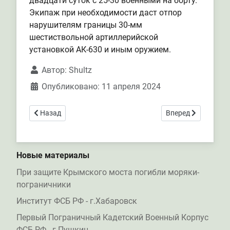
двадцати суток с 25-30 военными на борту.
Экипаж при необходимости даст отпор
нарушителям границы 30-мм
шестиствольной артиллерийской
установкой АК-630 и иным оружием.
Автор:
Shultz
Опубликовано: 11 апреля 2024
Предыдущий: Приморские пограничники изъяли 7 тонн к
Следующий: Самар
Назад
Вперед
Новые материалы
При защите Крымского моста погибли моряки-
пограничники
Институт ФСБ РФ - г.Хабаровск
Первый Пограничный Кадетский Военный Корпус
ФСБ РФ - г.Пушкин