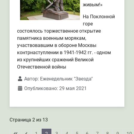
живым!»
На Поклонной
горе
состоялось торжественное открытие
памятника военным морякам,
участвовавшим в обороне Москвы
контрнаступлении в 1941-1942 гг. - одном
из крупнейших сражений Великой
Отечественной войны
Автор:
Еженедельник "Звезда"
Опубликовано: 29 мая 2021
Страница 2 из 13
1
2
3
4
5
6
7
8
9
10