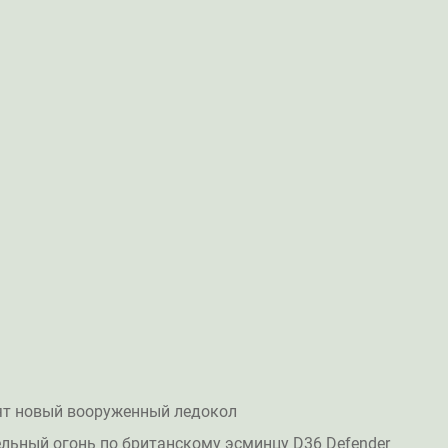
ят новый вооруженный ледокол
льный огонь по британскому эсминцу D36 Defender