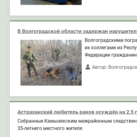
В Волгоградской области задержан нарушител
Волгоградскими погра
их коллегами из Респ
Федерации гражданино
Автор:
Волгоградс
Астраханский любитель раков осуждён на 2,5 
Собранные Камызякским межрайонным следственн
35-летнего местного жителя.