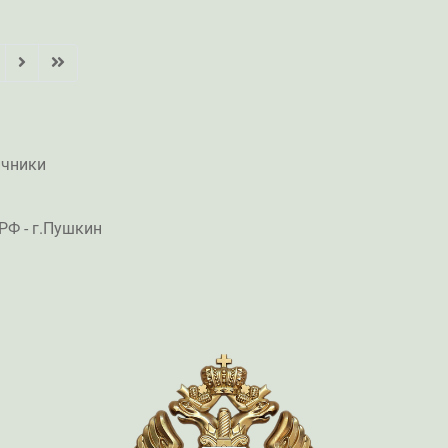
ичники
РФ - г.Пушкин