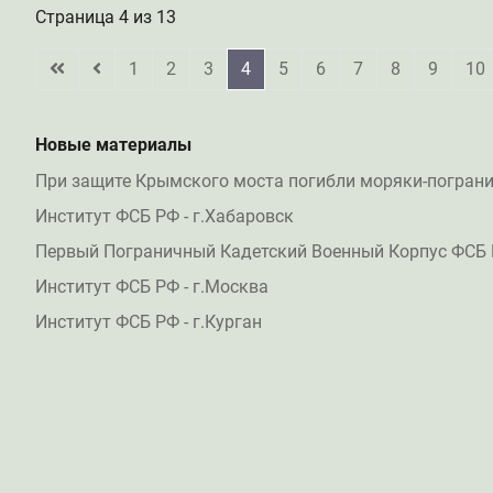
Страница 4 из 13
1
2
3
4
5
6
7
8
9
10
Новые материалы
При защите Крымского моста погибли моряки-погран
Институт ФСБ РФ - г.Хабаровск
Первый Пограничный Кадетский Военный Корпус ФСБ 
Институт ФСБ РФ - г.Москва
Институт ФСБ РФ - г.Курган