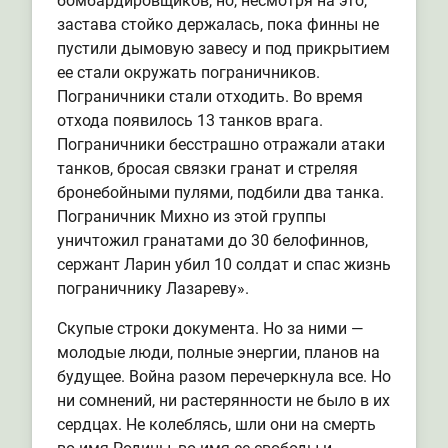
бомбардировщиков, но, несмотря на это,
застава стойко держалась, пока финны не
пустили дымовую завесу и под прикрытием
ее стали окружать пограничников.
Пограничники стали отходить. Во время
отхода появилось 13 танков врага.
Пограничники бесстрашно отражали атаки
танков, бросая связки гранат и стреляя
бронебойными пулями, подбили два танка.
Пограничник Михно из этой группы
уничтожил гранатами до 30 белофиннов,
сержант Ларин убил 10 солдат и спас жизнь
пограничнику Лазареву».
Скупые строки документа. Но за ними —
молодые люди, полные энергии, планов на
будущее. Война разом перечеркнула все. Но
ни сомнений, ни растерянности не было в их
сердцах. Не колеблясь, шли они на смерть