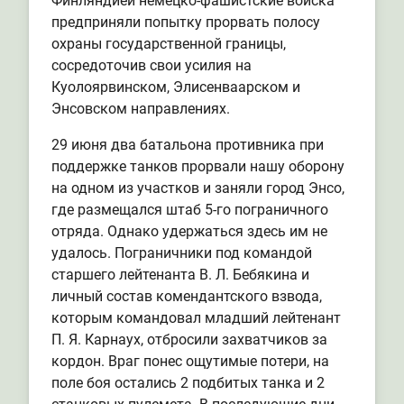
Финляндией немецко-фашистские войска
предприняли попытку прорвать полосу
охраны государственной границы,
сосредоточив свои усилия на
Куолоярвинском, Элисенваарском и
Энсовском направлениях.
29 июня два батальона противника при
поддержке танков прорвали нашу оборону
на одном из участков и заняли город Энсо,
где размещался штаб 5-го пограничного
отряда. Однако удержаться здесь им не
удалось. Пограничники под командой
старшего лейтенанта В. Л. Бебякина и
личный состав комендантского взвода,
которым командовал младший лейтенант
П. Я. Карнаух, отбросили захватчиков за
кордон. Враг понес ощутимые потери, на
поле боя остались 2 подбитых танка и 2