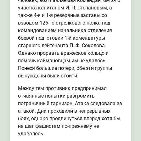
человек, возглавляемая комендантом 2-го
участка капитаном И. П. Степановым, а
также 4-я и 1-я резервные заставы со
взводом 126-го стрелкового полка под
командованием начальника отделения
боевой подготовки 1-й комендатуры
старшего лейтенанта П. Ф. Соколова.
Однако прорвать вражеское кольцо и
помочь каймановцам им не удалось.
Понеся большие потери, обе эти группы
вынуждены были отойти.
Между тем противник предпринимал
отчаянные попытки разгромить
пограничный гарнизон. Атака следовала за
атакой. Дни проходили в непрерывных
боях, однако продвинуться вперед хотя бы
на шаг фашистам по-прежнему не
удавалось.