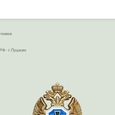
группу браконьеров
ичники
РФ - г.Пушкин