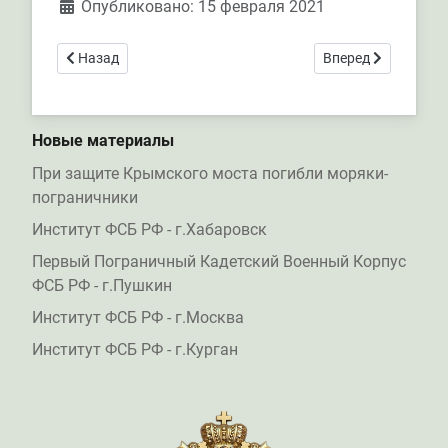
Опубликовано: 15 февраля 2021
Предыдущий: Пограничники ловят ледовых гонщиков в А
Следующий: Берего
Назад
Вперед
Новые материалы
При защите Крымского моста погибли моряки-
пограничники
Институт ФСБ РФ - г.Хабаровск
Первый Пограничный Кадетский Военный Корпус
ФСБ РФ - г.Пушкин
Институт ФСБ РФ - г.Москва
Институт ФСБ РФ - г.Курган