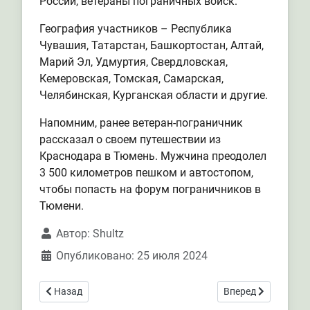
России, ветераны пограничных войск.
География участников – Республика
Чувашия, Татарстан, Башкортостан, Алтай,
Марий Эл, Удмуртия, Свердловская,
Кемеровская, Томская, Самарская,
Челябинская, Курганская области и другие.
Напомним, ранее ветеран-пограничник
рассказал о своем путешествии из
Краснодара в Тюмень. Мужчина преодолел
3 500 километров пешком и автостопом,
чтобы попасть на форум пограничников в
Тюмени.
Автор:
Shultz
Опубликовано: 25 июля 2024
Предыдущий: Иностранцы пытались нелегально пересечь
Следующий: Севаст
Назад
Вперед