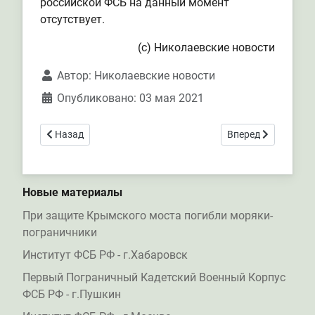
российской ФСБ на данный момент
отсутствует.
(с) Николаевские новости
Автор:
Николаевские новости
Опубликовано: 03 мая 2021
Предыдущий: 40 кг осетра браконьеры попытались прив
Следующий: Откры
Назад
Вперед
Новые материалы
При защите Крымского моста погибли моряки-
пограничники
Институт ФСБ РФ - г.Хабаровск
Первый Пограничный Кадетский Военный Корпус
ФСБ РФ - г.Пушкин