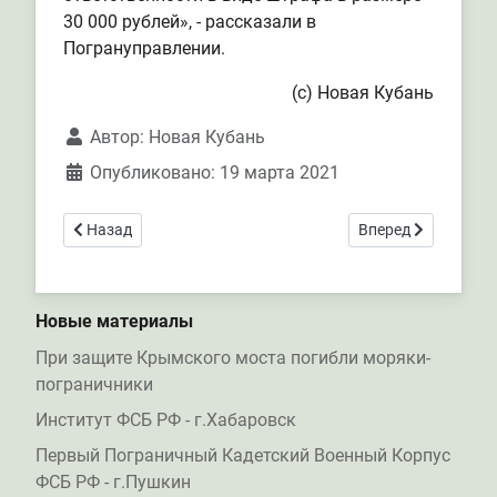
30 000 рублей», - рассказали в
Погрануправлении.
(с) Новая Кубань
Автор:
Новая Кубань
Опубликовано: 19 марта 2021
Предыдущий: Смоленские пограничники обнаружили на 
Следующий: Смоле
Назад
Вперед
Новые материалы
При защите Крымского моста погибли моряки-
пограничники
Институт ФСБ РФ - г.Хабаровск
Первый Пограничный Кадетский Военный Корпус
ФСБ РФ - г.Пушкин