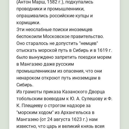
(Антон Марш, 1582 г.), подкупались
проводники и промышленники,
опрашивались российские купцы и
кормщики.
Эти неослабные поиски иноземцев
беспокоили Московское правительство.
Оно старалось не допустить "немцев"
отыскать морской путь в Сибирь и в 1619 г.
было вынуждено запретить поездки морем
в Мангазею даже русским
промышленникам из опасения, что они
ненароком откроют путь иноземцам в
Сибирь.
Из грамоты приказа Казанского Дворца
тобольским воеводам к Ю. А. Сулешову и Ф.
К. Плещееву о строгом надзоре за
"морским ходом" из Архангельска в
Мангазею (от 24 августа 1623 г.) нам
известно, что царь и великий князь всея