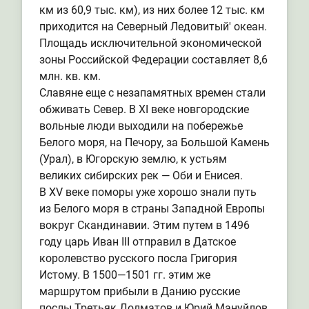
км из 60,9 тыс. км), из них более 12 тыс. км
приходится на Северный Ледовитый' океан.
Площадь исключительной экономической
зоны Российской Федерации составляет 8,6
млн. кв. км.
Славяне еще с незапамятных времен стали
обживать Север. В XI веке новгородские
вольные люди выходили на побережье
Белого моря, на Печору, за Большой Камень
(Урал), в Югорскую землю, к устьям
великих сибирских рек — Оби и Енисея.
В XV веке поморы уже хорошо знали путь
из Белого моря в страны Западной Европы
вокруг Скандинавии. Этим путем в 1496
году царь Иван III отправил в Датское
королевство русского посла Григория
Истому. В 1500—1501 гг. этим же
маршрутом прибыли в Данию русские
послы Третьяк Долматов и Юрий Мануйлов