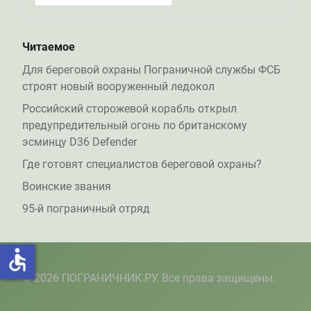
Type 2 or more characters for results.
Читаемое
Для береговой охраны Пограничной службы ФСБ
строят новый вооруженный ледокол
Российский сторожевой корабль открыл
предупредительный огонь по британскому
эсминцу D36 Defender
Где готовят специалистов береговой охраны?
Воинские звания
95-й пограничный отряд
accessible
© 2026 ПОГРАНИЧНИК.РУ. Все права защищены.