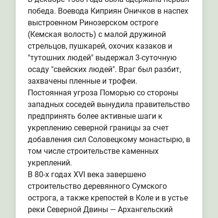
победа. Воевода Киприян Оничков в наспех
выстроенном Ринозерском остроге
(Кемская волость) с малой дружиной
стрельцов, пушкарей, охочих казаков и
"тутошних людей" выдержал 3-суточную
осаду "свейских людей". Враг был разбит,
захвачены пленные и трофеи.
Постоянная угроза Поморью со стороны
западных соседей вынудила правительство
предпринять более активные шаги к
укреплению северной границы за счет
добавления сил Соловецкому монастырю, в
том числе строительстве каменных
укреплений.
В 80-х годах XVI века завершено
строительство деревянного Сумского
острога, а также крепостей в Коле и в устье
реки Северной Двины — Архангельский