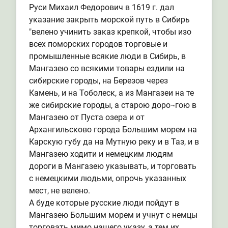
Руси Михаил Федорович в 1619 г. дал
указание закрыть морской путь в Сибирь
"велено учинить заказ крепкой, чтобы изо
всех поморских городов торговые и
промышленные всякие люди в Сибирь, в
Мангазею со всякими товары ездили на
сибирские городы, на Березов через
Камень, и на Тоболеск, а из Мангазеи на те
же сибирские городы, а старою доро¬гою в
Мангазею от Пуста озера и от
Архангильсково города Большим морем на
Карскую губу да на Мутную реку и в Таз, и в
Мангазею ходити и немецким людям
дороги в Мангазею указывать, и торговать
с немецкими людьми, опрочь указанных
мест, не велено.
А буде которые русские люди пойдут в
Мангазею Большим морем и учнут с немцы
торговать мимо нашего указу, а тем их