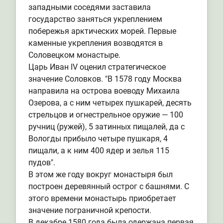
западными соседями заставила
государство заняться укреплением
побережья арктических морей. Первые
каменные укрепления возводятся в
Соловецком монастыре.
Царь Иван IV оценил стратегическое
значение Соловков. "В 1578 году Москва
направила на острова воеводу Михаила
Озерова, а с ним четырех пушкарей, десять
стрельцов и огнестрельное оружие — 100
ручниц (ружей), 5 затинных пищалей, да с
Вологды прибыло четыре пушкаря, 4
пищали, а к ним 400 ядер и зелья 115
пудов".
В этом же году вокруг монастыря был
построен деревянный острог с башнями. С
этого времени монастырь приобретает
значение пограничной крепости.
В декабре 1580 года была одержана первая