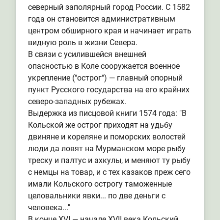
северный заполярный город России. С 1582
года он становится административным
центром обширного края и начинает играть
видную роль в жизни Севера.
В связи с усилившейся внешней
опасностью в Коле сооружается военное
укрепление ("острог") — главный опорный
пункт Русского государства на его крайних
северо-западных рубежах.
Выдержка из писцовой книги 1574 года: "В
Кольской же острог приходят на удьбу
двиняне и кореляне и поморских волостей
люди да ловят на Мурманском море рыбу
треску и палтус и ахкулы, и меняют ту рыбу
с немцы на товар, и с тех казаков преж сего
имали Кольского острогу таможенные
целовальники явки... по две деньги с
человека..."
В конце XVI — начале XVII века Кольский