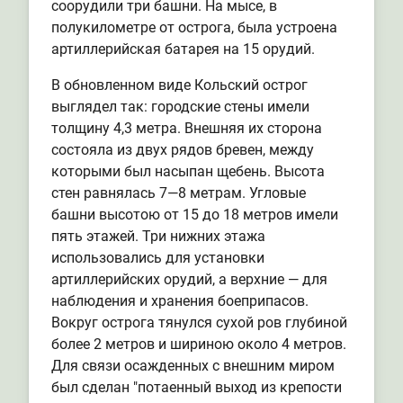
соорудили три башни. На мысе, в
полукилометре от острога, была устроена
артиллерийская батарея на 15 орудий.
В обновленном виде Кольский острог
выглядел так: городские стены имели
толщину 4,3 метра. Внешняя их сторона
состояла из двух рядов бревен, между
которыми был насыпан щебень. Высота
стен равнялась 7—8 метрам. Угловые
башни высотою от 15 до 18 метров имели
пять этажей. Три нижних этажа
использовались для установки
артиллерийских орудий, а верхние — для
наблюдения и хранения боеприпасов.
Вокруг острога тянулся сухой ров глубиной
более 2 метров и шириною около 4 метров.
Для связи осажденных с внешним миром
был сделан "потаенный выход из крепости