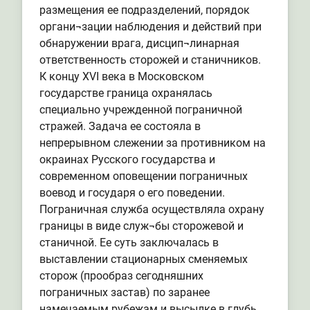
размещения ее подразделений, порядок
органи¬зации наблюдения и действий при
обнаружении врага, дисцип¬линарная
ответственность сторожей и станичников.
К концу XVI века в Московском
государстве граница охранялась
специально учрежденной пограничной
стражей. Задача ее состояла в
непрерывном слежении за противником на
окраинах Русского государства и
современном оповещении пограничных
воевод и государя о его поведении.
Пограничная служба осуществляла охрану
границы в виде служ¬бы сторожевой и
станичной. Ее суть заключалась в
выставлении стационарных сменяемых
сторож (прообраз сегодняшних
пограничных застав) по заранее
намечаемым рубежам и высылке в глубь