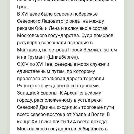
Грек.
В XVI веке было освоено побережье
Северного Ледовитого океа¬на между
реками Обь и Лена и включено в состав
Московского госу¬дарства. Суда поморов
регулярно совершали плавания в
Мангазею, на острова Новой Земли, а затем
и на Грумант (Шпицберген).
С XIV по XVIII вв. северные моря служили
единственным путем, по которому
пролегала столбовая дорога торговли
Русского госу¬дарства со странами
Западной Европы. К Архангельскому
городу, расположенному в устье реки
Северной Двины, сходились торговые пути
всего северо-востока от Урала и Волги. В
конце XVII века почти 12% всего дохода
Московского государства собиралось в