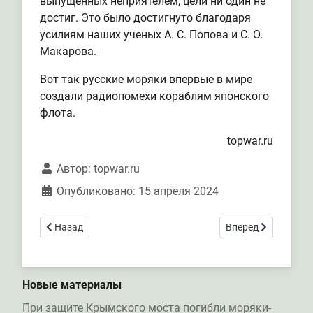
выпущенных неприятелем, цели ни один не
достиг. Это было достигнуто благодаря
усилиям наших ученых А. С. Попова и С. О.
Макарова.
Вот так русские моряки впервые в мире
создали радиопомехи кораблям японского
флота.
topwar.ru
Автор:
topwar.ru
Опубликовано: 15 апреля 2024
Предыдущий: Севастополь отмечает 80-ю годовщину осв
Следующий: Специ
Назад
Вперед
Новые материалы
При защите Крымского моста погибли моряки-