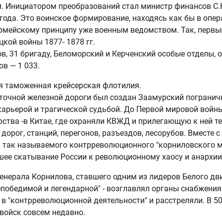
. Инициатором преобразований стал министр финансов С.
3 года. Это воинское формирование, находясь как бы в оп
армейскому принципу уже военным ведомством. Так, первы
цкой войны 1877- 1878 гг.
в, 31 бригаду, Беломорский и Керченский особые отделы, 
ов — 1 033.
ая таможенная крейсерская флотилия.
осточной железной дороги был создан Заамурский пограни
арьерой и трагической судьбой. До Первой мировой войны, 
ства -в Китае, где охраняли КВЖД и прилегающую к ней те
дорог, станций, перегонов, разъездов, лесорубов. Вместе с
так называемого контрреволюционного "корниловского мя
ее скатывание России к революционному хаосу и анархии
генерала Корнилова, ставшего одним из лидеров Белого дв
епобедимой и легендарной" - возглавлял органы снабжения
в "контрреволюционной деятельности" и расстреляли. В 50
нвойск совсем недавно.