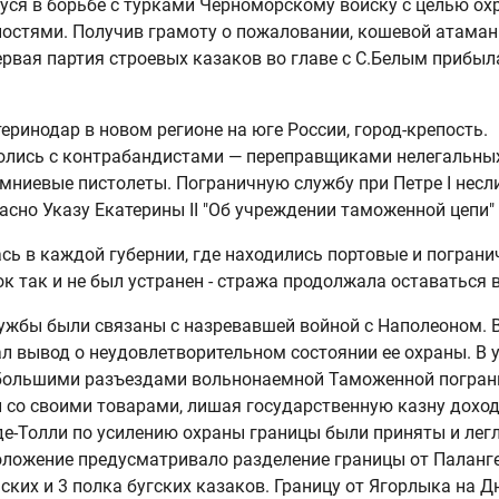
уся в борьбе с турками Черноморскому войску с целью ох
остями. Получив грамоту о пожаловании, кошевой атаман 
рвая партия строевых казаков во главе с С.Белым прибыл
еринодар в новом регионе на юге России, город-крепость.
олись с контрабандистами — переправщиками нелегальных
емниевые пистолеты. Пограничную службу при Петре I несл
гласно Указу Екатерины II "Об учреждении таможенной цеп
ь в каждой губернии, где находились портовые и погран
ок так и не был устранен - стража продолжала оставаться
жбы были связаны с назревавшей войной с Наполеоном. В 
л вывод о неудовлетворительном состоянии ее охраны. В 
большими разъездами вольнонаемной Таможенной погран
 со своими товарами, лишая государственную казну доход
е-Толли по усилению охраны границы были приняты и легли
оложение предусматривало разделение границы от Паланген
нских и 3 полка бугских казаков. Границу от Ягорлыка на