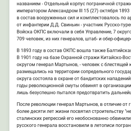
названием - Отдельный корпус пограничной стражи
императором Александром III 15 (27) октября 189
в состав вооруженных сил и комплектовалось по 
от инфантерии Д.Д. Свиньин - участник Русско-туре
Войска ОКПС включали в себя Управление, 7 округо
709 человек, из них генералов, штаб- и обер-офицер
В 1893 году в состав ОКПС вошла также Балтийск
В 1901 году на базе Охранной стражи Китайско-В
округом генерал Мартынов, - человек с блестящей к
размещались на территории сопредельного государ
округа состояла в охране от бандитских нападений 
годы революционной смуты обвинят в организации 
лишь безуспешно пытался предотвратить дальнейш
После революции генерал Мартынов, в отличие от 
более десяти лет жизни посвятил строительству "н
сталинских репрессий его необоснованно обвинили 
русского генерала восстановили в летописи погра