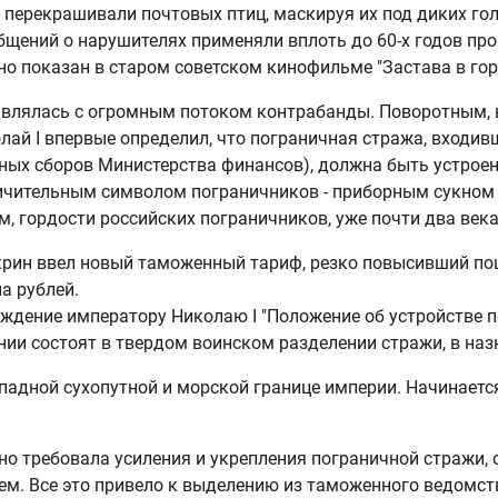
 перекрашивали почтовых птиц, маскируя их под диких голу
щений о нарушителях применяли вплоть до 60-х годов про
о показан в старом советском кинофильме "Застава в гор
авлялась с огромным потоком контрабанды. Поворотным, 
лай I впервые определил, что пограничная стража, входи
ых сборов Министерства финансов), должна быть устроена
тличительным символом пограничников - приборным сукном
 гордости российских пограничников, уже почти два века!
крин ввел новый таможенный тариф, резко повысивший п
а рублей.
верждение императору Николаю I "Положение об устройстве
нии состоят в твердом воинском разделении стражи, в на
ападной сухопутной и морской границе империи. Начинаетс
о требовала усиления и укрепления пограничной стражи, 
. Все это привело к выделению из таможенного ведомст