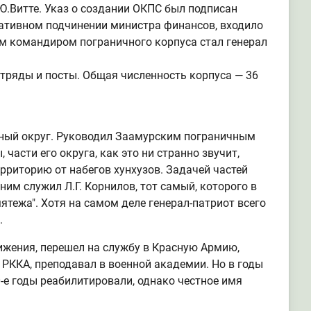
Ю.Витте. Указ о создании ОКПС был подписан
еративном подчинении министра финансов, входило
м командиром пограничного корпуса стал генерал
отряды и посты. Общая численность корпуса — 36
чный округ. Руководил Заамурским пограничным
части его округа, как это ни странно звучит,
рриторию от набегов хунхузов. Задачей частей
 ним служил Л.Г. Корнилов, тот самый, которого в
тежа". Хотя на самом деле генерал-патриот всего
.
ижения, перешел на службу в Красную Армию,
 РККА, преподавал в военной академии. Но в годы
-е годы реабилитировали, однако честное имя