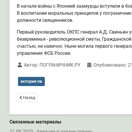
В начале войны с Японией заамурцы вступили в бой
В воспитании моральных принципов у пограничник
должности священников.
Первый руководитель ОКПС генерал А.Д. Свиньин у
безвременья - революционной смуты, Гражданской 
счастью, не навечно. Ныне могила первого генера
управления ФСБ России.
Автор:
ПОГРАНИЧНИК.РУ
Опубликовано: 21
история пв
Предыдущий: Авиация в охране границ
Назад
Связанные материалы
21.08.2010 - Авиация в охране границ