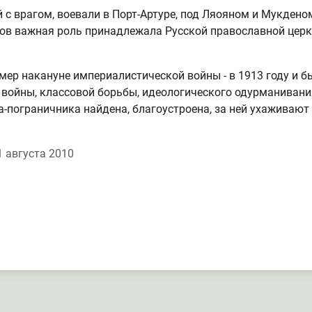
 с врагом, воевали в Порт-Артуре, под Ляояном и Мукдено
ов важная роль принадлежала Русской православной церк
мер накануне империалистической войны - в 1913 году и б
войны, классовой борьбы, идеологического одурманивания,
ла-пограничника найдена, благоустроена, за ней ухаживаю
 августа 2010