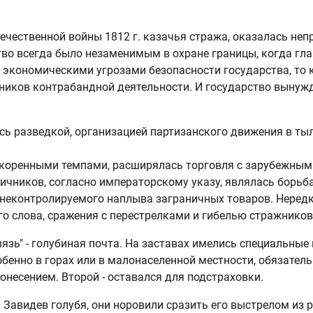
ечественной войны 1812 г. казачья стража, оказалась неп
ство всегда было незаменимым в охране границы, когда г
 экономическими угрозами безопасности государства, то к
тников контрабандной деятельности. И государство вынужд
сь разведкой, организацией партизанского движения в ты
коренными темпами, расширялась торговля с зарубежными 
ичников, согласно императорскому указу, являлась борьб
т неконтролируемого наплыва заграничных товаров. Неред
го слова, сражения с перестрелками и гибелью стражников
язь" - голубиная почта. На заставах имелись специальные
бенно в горах или в малонаселенной местности, обязательн
онесением. Второй - оставался для подстраховки.
Завидев голубя, они норовили сразить его выстрелом из 