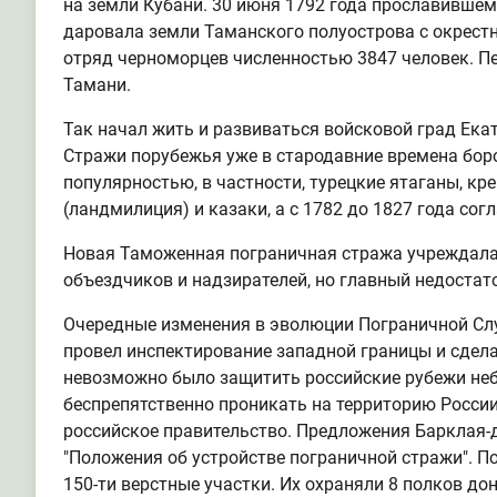
на земли Кубани. 30 июня 1792 года прославившем
даровала земли Таманского полуострова с окрестн
отряд черноморцев численностью 3847 человек. Пе
Тамани.
Так начал жить и развиваться войсковой град Екат
Стражи порубежья уже в стародавние времена бор
популярностью, в частности, турецкие ятаганы, кр
(ландмилиция) и казаки, а с 1782 до 1827 года со
Новая Таможенная пограничная стража учреждалас
объездчиков и надзирателей, но главный недостат
Очередные изменения в эволюции Пограничной Слу
провел инспектирование западной границы и сдела
невозможно было защитить российские рубежи не
беспрепятственно проникать на территорию России
российское правительство. Предложения Барклая-д
"Положения об устройстве пограничной стражи". П
150-ти верстные участки. Их охраняли 8 полков до