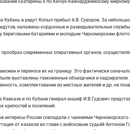
вование Екатерины II по Кючук-Кайнарджийскому мирному 
а Кубань в редут Копыл прибыл А.В. Суворов. За небольшо
 редутов, налажены кордонные и разведывательные службы
ду береговыми батареями и молодым Черноморским флотом
 - прообраз современных оперативных органов, осуществл
таможен и переносе их на границу. Это фактически означало
 были выставлены таможенные объездчики и надзиратели. 
ленность, комплектование из местных жителей и др. не по
 Кавказе и по Кубани генерал-аншеф И.В.Гудович представ
х крепостей и поселений.
ые интересы России совпадали с чаяниями Черноморского 
путация от казаков во главе с войсковым судьёй Антоном 