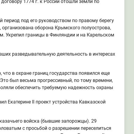
договору 1774 г. к России отошли земли по
й период под его руководством по правому берегу
, организована оборона Крымского полуострова,
. Укрепил границы в Финляндии и на Карельском
явших разведывательную деятельность в интересах
, что в охране границ государства появился еще
Это был весьма прогрессивный, по тому времени,
зволяли обеспечить требуемую надежность охраны
ил Екатерине II проект устройства Кавказской
казачьего войска (бывшие запорожцы). 29
Головатым с просьбой о разрешении переселиться