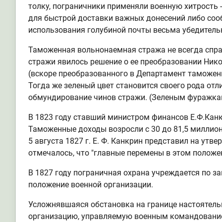
толку, пограничники применяли военную хитрость -
для быстрой доставки важных донесений либо сооб
использования голубиной почты весьма убедительн
Таможенная вольнонаемная стража не всегда спр
стражи явилось решение о ее преобразовании Нико
(вскоре преобразованного в Департамент таможенн
Тогда же зеленый цвет становится своего рода о
обмундирование чинов стражи. (Зеленым фуражкам,
В 1823 году ставший министром финансов Е.Ф.Кан
Таможенные доходы возросли с 30 до 81,5 миллион
5 августа 1827 г. Е. Ф. Канкрин представил на ут
отмечалось, что "главные перемены в этом положе
В 1827 году пограничная охрана учреждается по з
положение военной организации.
Усложнявшаяся обстановка на границе настоятельн
организацию, управляемую военным командованием