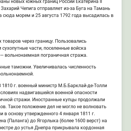
раны новых южных границ России Екатерина II
Захарий Чепига отправляет из-за Буга на Тамань
а сюда морем и 25 августа 1792 года высадилась в
 товаров через границу. Пользовались
и сухопутные части, поселенные войска
и" — вольнонаемная пограничная стража.
ичные таможни. Увеличивалась численность
 вольнонаемной.
1810 г. военный министр М.Б.Барклай-де-Толли
условиях надвигавшейся военной опасности
ичной стражи. Иностранные купцы продолжали
ов. Такое положение дел не могло не волновать
 в основу утвержденного 4 января 1811 г.
а (Паланга) до Ягорлыка (более 1600 верст) на
 Днестре до устья Днепра прикрывала кордонная