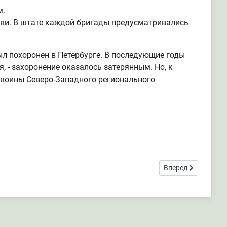
м.
ви. В штате каждой бригады предусматривались
ыл похоронен в Петербурге. В последующие годы
 - захоронение оказалось затерянным. Но, к
т воины Северо-Западного регионального
Следующий: Погран
Вперед