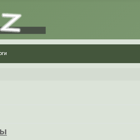
ОГИ
ны