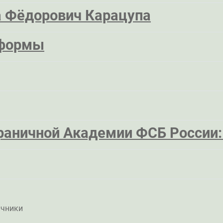
а Фёдорович Карацупа
 формы
раничной Академии ФСБ России:
ичники